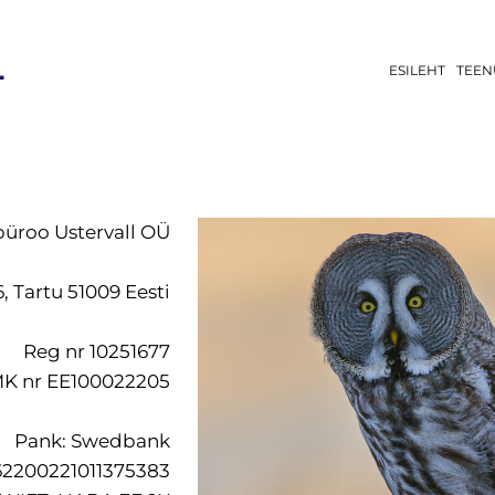
L
ESILEHT
TEEN
üroo Ustervall O
Ü
6, Tartu 51009 Eesti
Reg nr 10251677
K nr EE100022205
Pank: Swedbank
62200221011375383