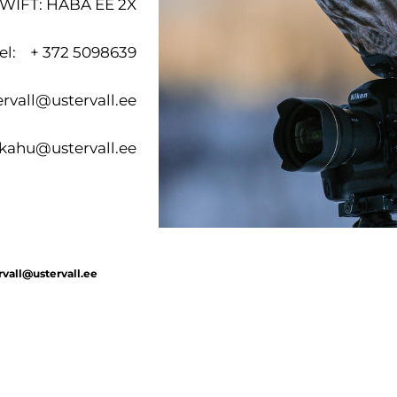
WIFT: HABA EE 2X
el: + 372 5098639
ervall@
ustervall.ee
 skahu@
ustervall.ee
ervall@ustervall.ee