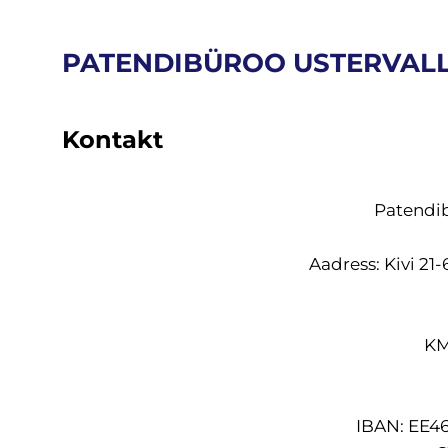
PATENDIBÜROO USTERVAL
Kontakt
Patendib
Aa
dress: Kivi 21-
KM
IBAN: EE4