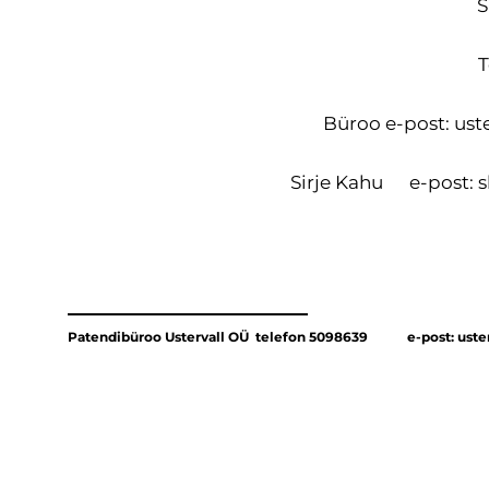
S
T
Büroo e-post: ust
Sirje Kahu e-post:
Patendibüroo Ustervall OÜ telefon 5098639
e-post: ust