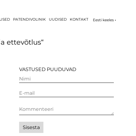
USED
PATENDIVOLINIK
UUDISED
KONTAKT
Eesti keeles
▼
a ettevõtlus“
VASTUSED PUUDUVAD