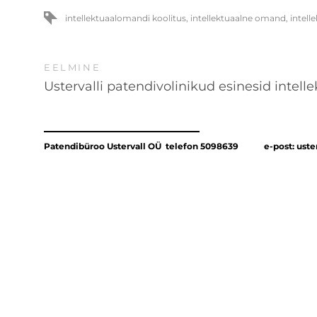
intellektuaalomandi koolitus
,
intellektuaalne omand
,
intel
EELMINE
Ustervalli patendivolinikud esinesid intel
Patendibüroo Ustervall OÜ telefon 5098639
e-post: ust