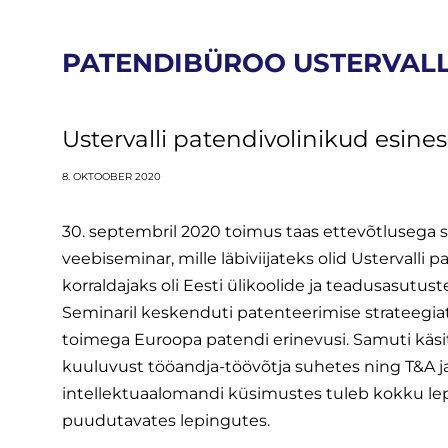
PATENDIBÜROO USTERVAL
Ustervalli patendivolinikud esine
8. OKTOOBER 2020
30. septembril 2020 toimus taas ettevõtlusega 
veebiseminar, mille läbiviijateks olid Ustervalli 
korraldajaks oli Eesti ülikoolide ja teadusasutu
Seminaril keskenduti patenteerimise strateegiat
toimega Euroopa patendi erinevusi. Samuti käsi
kuuluvust tööandja-töövõtja suhetes ning T&A ja 
intellektuaalomandi küsimustes tuleb kokku lep
puudutavates lepingutes.