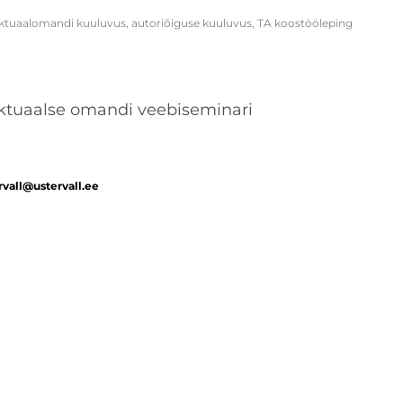
lektuaalomandi kuuluvus
,
autoriõiguse kuuluvus
,
TA koostööleping
lektuaalse omandi veebiseminari
ervall@ustervall.ee