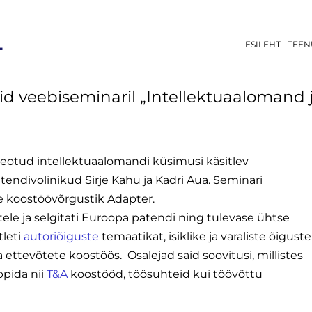
L
ESILEHT
TEEN
sid veebiseminaril „Intellektuaalomand j
seotud intellektuaalomandi küsimusi käsitlev
patendivolinikud Sirje Kahu ja Kadri Aua. Seminari
ste koostöövõrgustik Adapter.
ele ja selgitati Euroopa patendi ning tulevase ühtse
tleti
autoriõiguste
temaatikat, isiklike ja varaliste õiguste
ettevõtete koostöös. Osalejad said soovitusi, millistes
pida nii
T&A
koostööd, töösuhteid kui töövõttu