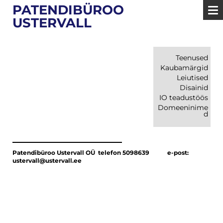
PATENDIBÜROO
USTERVALL
Teenused
Kaubamärgid
Leiutised
Disainid
IO teadustöös
Domeeninime
d
Patendibüroo Ustervall OÜ telefon 5098639
e-post:
ustervall@ustervall.ee